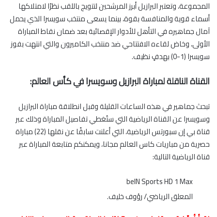
المجموعة، وتعتبر البرازيل أبرز المرشحين لتتويج باللقب نظرًا لامتلاكها
أسماء قوية والمنافسة بقوة، بينما يسعى منتخب سويسرا الذي يحمل
آمال جماهيره في التأهل للأدوار الإقصائية بعد ضمان نقاط المباراة
الأولى، وخاض لقاءه الافتتاحي ضد منتخب الكاميرون والتي انتهت بفوز
سويسرا (1-0) بهدفٍ نظيف.
القناة الناقلة لمباراة البرازيل وسويسرا في كأس العالم:
تبحث جماهير في هذه الساعات القليلة وقبل انطلاقة مباراة البرازيل
وسويسرا عن القناة الرياضية التي ستُغطي تفاصيل المباراة وذلك عبر
قناة بي إن سبورتس الرياضية، التي أعلنت سابقًا عن نقلها (22) مباراة
حصرية من مباريات كاس العالم مجانا، ويمكنكم متابعة المباراة عبر
قناة الرياضية التالية:
beIN Sports HD 1 Max
المعلق الرياضي/ رؤوف خليف.