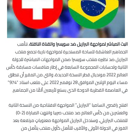
البث المباشر لمواجهة البرازيل ضد سويسرا والقناة الناقلة،
تتأهب
الجماهير العاشقة للساحة المستديرة لمواجهة نارية تجمع منتخب
البرازيل ضد نظيره منتخب سويسرا ضمن المواجهات المباشرة للجولة
الثانية ولحسابات المجموعة السابعة في إطار منافسات مسابقة كأس
العالم 2022 مونديال قطر النسخة الجديدة، والتي من المقرر أن تنطلق
مساء اليوم الإثنين الموافق 28 نوفمبر 2022 على ملعب استاد “974”
في العاصمة القطرية الدوحة الذي يستع لأربعين ألفًا من الجماهير.
افتتح راقصي السامبا “البرازيل” المواجهة الافتتاحية من النسخة الثانية
والعشرين من كأس العالم ضد منتخب صربيا وانتهت المباراة (2-0)
للمنتخب البرازيلي، وستدخل البرازيل المواجهة معنوياتٍ مرتفعة بعد
الفوز في الجولة الأولى والأقرب للتأهل كأول منتخب يتأهل من