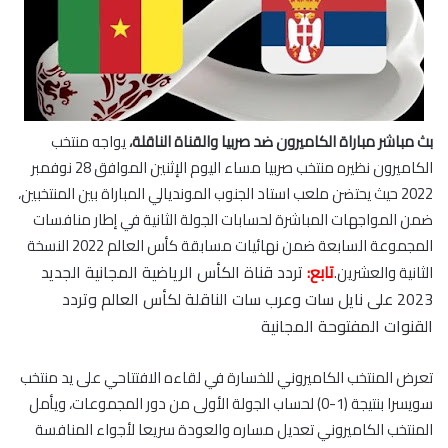
بث مباشر مباراة الكاميرون ضد صربيا والقناة الناقلة،
يواجه منتخب
الكاميرون نظيره منتخب صربيا مساء اليوم الإثنين الموافق 28 نوفمبر
2022 حيث يحتضن ملعب استاد الجنوب المونديالي المباراة بين المنتخبين،
ضمن المواجهات المباشرة لحسابات الجولة الثانية في إطار منافسات
المجموعة السابعة ضمن نهائيات مسابقة كأس العالم 2022 النسخة
تابع:
تردد قناة الكأس الرياضية المجانية الجديد
الثانية والعشرين.
2023 على نايل سات وعرب سات الناقلة لكأس العالم وتردد
القنوات المفتوحة المجانية
تعرض المنتخب الكاميروني للخسارة في لقاءه الافتتاحي على يد منتخب
سويسرا بنتيجة (1-0) لحساب الجولة الأولى من دور المجموعات، ويأمل
المنتخب الكاميروني تعديل مساره والعودة سريعا لأجواء المنافسة