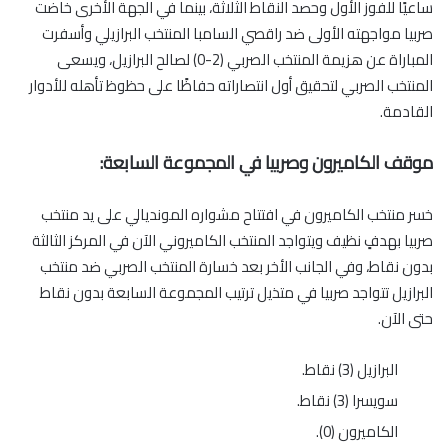
ساعيًا للفوز الأول وحصد النقاط الثلاثة، بينما في الجهة الأخرى خاضت
صربيا مواجهته الأولى ضد راقصي السامبا المنتخب البرازيلي وأسفرت
المباراة عن هزيمة المنتخب الصربي (2-0) لصالح البرازيل، ويسعى
المنتخب الصربي لتحقيق أول انتصاراته حفاظًا على حظوظ تأهله للأدوار
القادمة.
موقف الكاميرون وصربيا في المجموعة السابعة:
خسر منتخب الكاميرون في افتتاح مشواره المونديالي على يد منتخب
صربيا بهدفٍ نظيف ويتواجد المنتخب الكاميروني الآن في المركز الثالثة
بدون نقاط، وفي الجانب الأخر بعد خسارة المنتخب الصربي ضد منتخب
البرازيل تتواجد صربيا في متذيل ترتيب المجموعة السابعة بدون نقاط
حتى الآن.
البرازيل (3) نقاط.
سويسرا (3) نقاط.
الكاميرون (0).