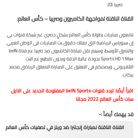
صربيا (0).
القناة الناقلة لمواجهة الكاميرون وصربيا – كأس العالم:
تتابعون مباريات بطولة كأس العالم بشكلٍ حصري عبر شبكة قنوات بي
إن سبورتس الرياضية التي تمتلك حقوق بث المباريات في الوطن العربي
والشرق الأوسط، وسيتم نقل مباراة الكاميرون ضد صربيا عبر قناة beIN
Sports HD 1 Max بجودة عالية الدقة وبدون تقطيع عبر البث
التلفزيوني، ويصحبكم في التعليق على المباراة المعلق الرياضي محمد
بركات.
اقرأ أيضًا:
تردد قنوات beIN Sports المفتوحة الجديد على النايل
سات كأس العالم 2022 مجانا
قد يهمك أيضاً :-
القناة الناقلة لمباراة إنجلترا ضد ويلز في تصفيات كأس العالم